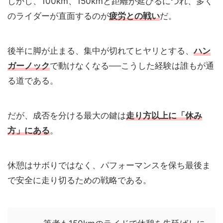
しかし、100km、150kmと距離が延びるにつれ、多く
のライダーが直面するのが
疲労との戦い
だ。
後半に脚が止まる、集中が切れてヒヤリとする、
ハン
ガーノック
で動けなくなる──こうした経験は誰もが通
る道である。
だが、成否を分ける最大の鍵は
走り方以上に「休み
方」にある
。
休憩はサボりではなく、パフォーマンスを保ち最後ま
で安全に走り切るための戦略である。