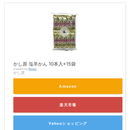
かし原 塩羊かん 10本入×15袋
created by
Rinker
かし原
Amazon
楽天市場
Yahooショッピング