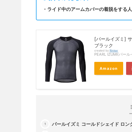
・ライド中のアームカバーの着脱をする人
[パールイズミ] 
ブラック
created by
Rinker
PEARL IZUMI(パー
Amazon
パールイズミ コールドシェイド ロ