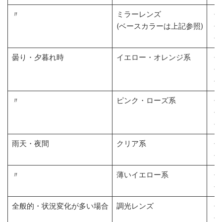
〃
ミラーレンズ
・
(ベースカラーは上記参照)
・
・
曇り・夕暮れ時
イエロー・オレンジ系
・
・
・
〃
ピンク・ローズ系
・
・
・
雨天・夜間
クリア系
・
・
〃
薄いイエロー系
・
・
全般的・状況変化が多い場合
調光レンズ
・
・