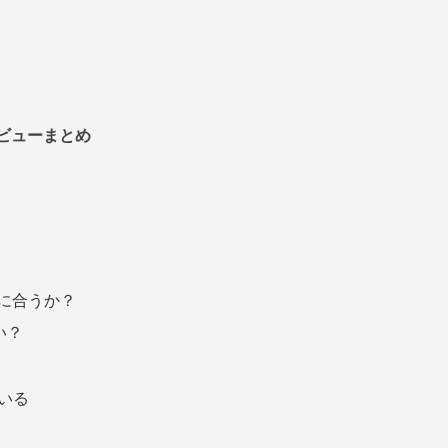
レビューまとめ
の頭に合うか？
い？
ている